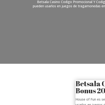
Betsala Casino Codigo Promocional Y Codigo
pueden usarlos en juegos de tragamonedas en l
Betsala 
Bonus 2
House of Fun es se
usarlos en juegos 