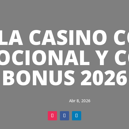
LA CASINO 
CIONAL Y 
BONUS 2026
Abr 8, 2026