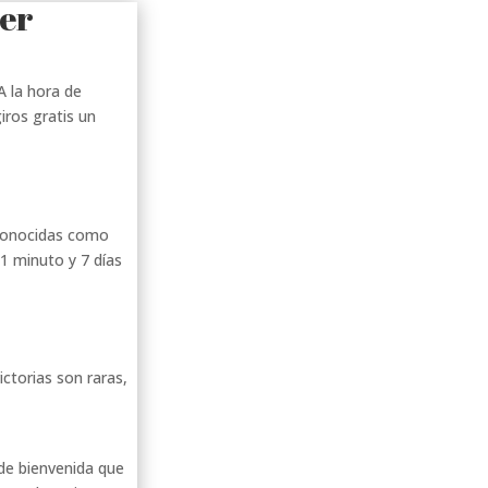
mer
A la hora de
iros gratis un
 conocidas como
1 minuto y 7 días
ictorias son raras,
 de bienvenida que