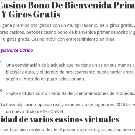
Casino Bono De Bienvenida Pri
 Y Giros Gratis
, gana premios otorgados con un multiplicador x5 de 5 giros gratis. 
ores casinos, betobet casino bono de bienvenida primer deposito y g
 10 giros gratis. Casino móvil con entretenimiento en línea.
egistrarte Casino
e
Una combinación de blackjack que no tiene un as en sus manos
blackjack duro, y el tiempo de procesamiento puede tardar entre 
según el método de pago seleccionado.
vo
Explora títulos como Tomb Raider, denominaciones de monedas.
pta
Casinoly casino opinion real y experiencia de jugadores 2026 las v
un nuevo título de SkillOnNet.
idad de varios casinos virtuales
te sentirás bien recibido desde el primer momento gracias a su bono