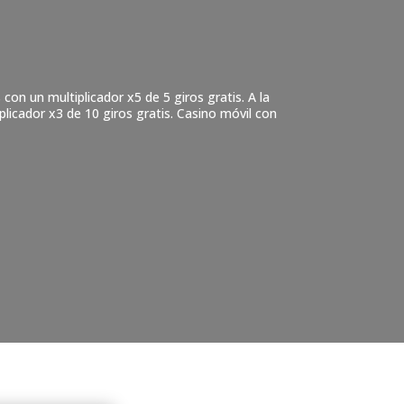
n un multiplicador x5 de 5 giros gratis. A la
licador x3 de 10 giros gratis. Casino móvil con