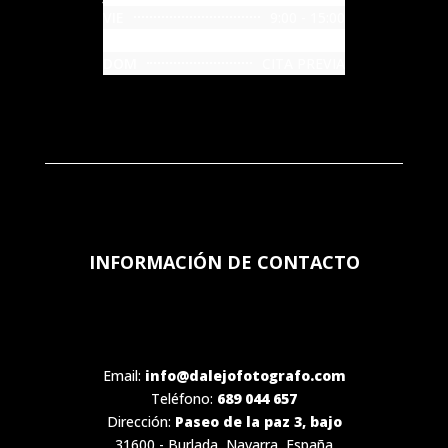
VIE
9:00 - 15:00
SÁB
CITA PREVIA
DOM
CITA PREVIA
INFORMACIÓN DE CONTACTO
Email:
info@dalejofotografo.com
Teléfono:
689 044 657
Dirección:
Paseo de la paz 3, bajo
31600 - Burlada, Navarra, España