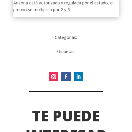
Arizona está autorizada y regulada por el estado, el
premio se multiplica por 2 y 5.
Categorías:
Etiquetas:
TE PUEDE