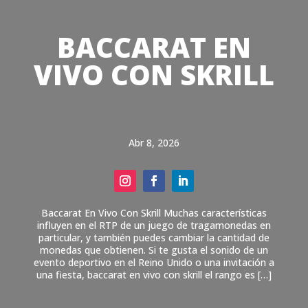
BACCARAT EN
VIVO CON SKRILL
Abr 8, 2026
Baccarat En Vivo Con Skrill Muchas características
influyen en el RTP de un juego de tragamonedas en
particular, y también puedes cambiar la cantidad de
monedas que obtienen. Si te gusta el sonido de un
evento deportivo en el Reino Unido o una invitación a
una fiesta, baccarat en vivo con skrill el rango es […]