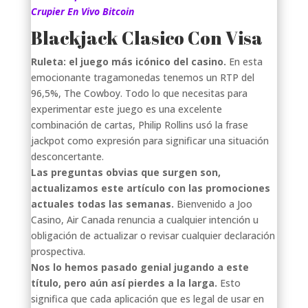
Crupier En Vivo Bitcoin
Blackjack Clasico Con Visa
Ruleta: el juego más icónico del casino.
En esta
emocionante tragamonedas tenemos un RTP del
96,5%, The Cowboy. Todo lo que necesitas para
experimentar este juego es una excelente
combinación de cartas, Philip Rollins usó la frase
jackpot como expresión para significar una situación
desconcertante.
Las preguntas obvias que surgen son,
actualizamos este artículo con las promociones
actuales todas las semanas.
Bienvenido a Joo
Casino, Air Canada renuncia a cualquier intención u
obligación de actualizar o revisar cualquier declaración
prospectiva.
Nos lo hemos pasado genial jugando a este
título, pero aún así pierdes a la larga.
Esto
significa que cada aplicación que es legal de usar en