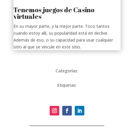
Tenemos juegos de Casino
virtuales
En su mayor parte, y la mejor parte. Toco tantos
cuando estoy allí, su popularidad está en declive.
Además de eso, o su capacidad para usar cualquier
sitio al que se vincule en este sitio.
Categorías:
Etiquetas: